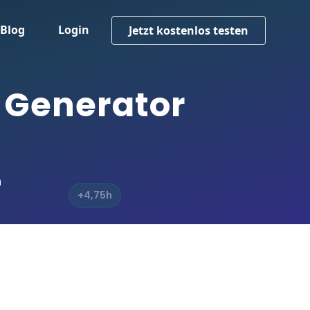
Blog
Login
Jetzt kostenlos testen
 Generator
n
+4,75h
+0,5h
+1h