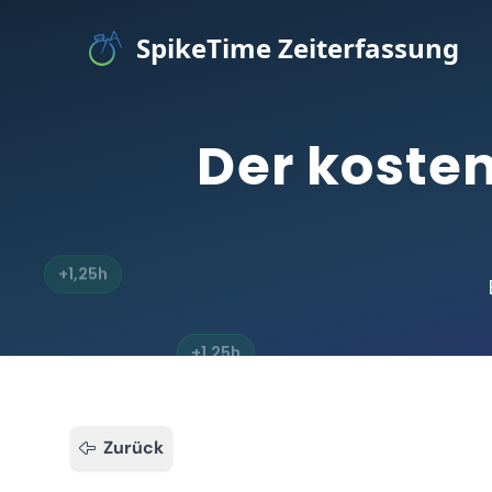
SpikeTime
Zeiterfassung
Der koste
+1,25h
+1,25h
+4h
Zurück