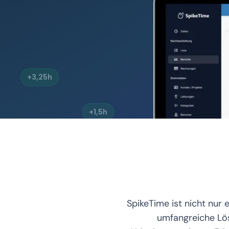
+3,25h
+1,5h
+4,25h
SpikeTime ist nicht nur 
umfangreiche Lö