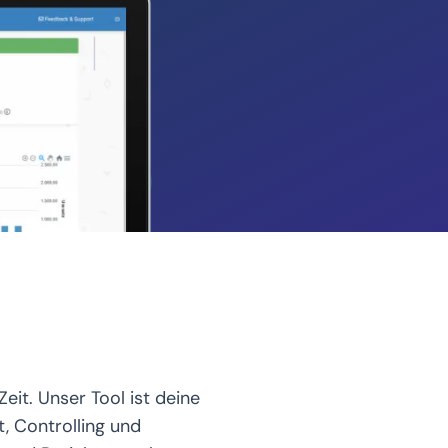
+5h
+3h
+4h
eit. Unser Tool ist deine
 Controlling und