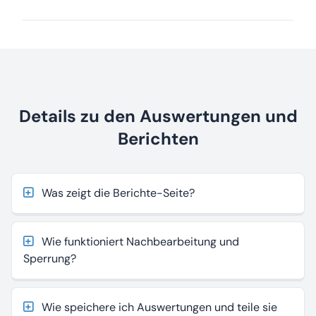
Details zu den Auswertungen und
Berichten
Was zeigt die Berichte-Seite?
Die wichtigsten Zahlen für den gewählten
Zeitraum: erfasste Stunden, Umsatz, Vergleich
Wie funktioniert Nachbearbeitung und
zur Vorperiode. Je nach Rolle siehst du nur deine
Sperrung?
eigenen Daten oder die des Teams.
Wenn am Monatsende Korrekturen nötig sind,
Die Filter erlauben dir, den Projektfortschritt
gehst du in die
Liste aller Zeiteinträge
, filterst
Wie speichere ich Auswertungen und teile sie